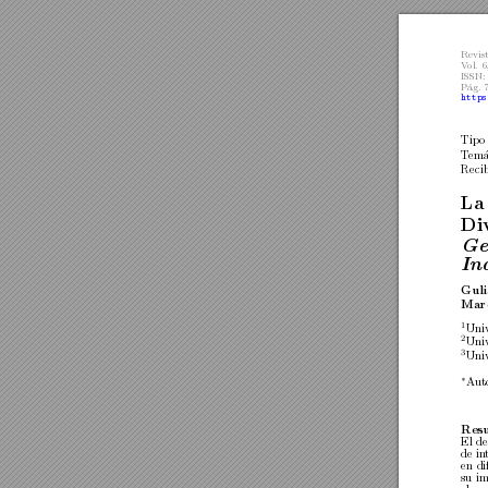
Revis
V
ol.
6
ISSN:
P´
ag.
https
Tip
o
T
em
a
Recib
La
Di
Ge
In
Guli
Marc
1
Uni
2
Uni
3
Uni
Aut
∗
Res
El
de
de
in
en
di
su
im