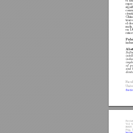
el
an
esp
ec
signi
com
u
cien
t
Chin
traro
el
des
zada.
en
I
en
to
P
ala
indus
Abst
Soft
intel
indus
impl
of
pu
and
denta
F
acu
Univ
faci
Revis
V
ol.
6
ISSN:
P´
ag.
https