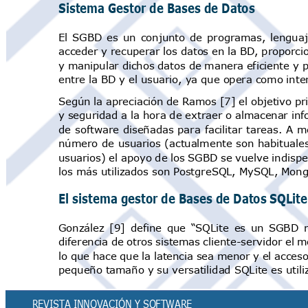
Sistema Gestor de Bases de Dato
s
El SGBD es un conjunto de programas, lengua
acceder y recuperar los datos en la BD, proporc
y manipular dichos datos de manera eficiente y
entre la BD y el usuario, ya que opera como inte
Según la apreciación de Ramos [7] el objetivo pr
y seguridad a la hora de extraer o almacenar i
de software diseñadas para
facilitar tareas.
A me
número de usuarios (actualmente son habituales
usuarios) el apoyo de los SGBD se vuelve indis
los más utilizados son PostgreSQL, MySQL, Mong
El sistema gestor de Bases de Datos SQ
Lit
González [9]
define que “SQLite es un SGBD re
diferencia de otros sistemas cliente-servidor el
lo que hace que la latencia sea menor y el acces
pequeño tamaño y su versatilidad SQLite es util
REVISTA INNOVACIÓN Y SOFTWAR
E