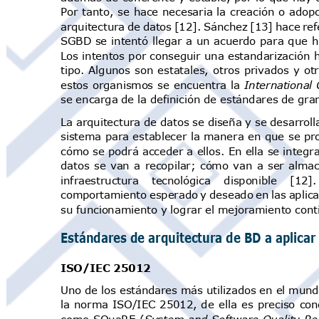
Por tanto, se
hace necesaria
la creación o adop
arquitectura de datos [12]. Sánchez [13] hace ref
SGBD se intentó llegar
a
un acuerdo para que h
Los intentos por conseguir una estandarización
tipo. Algunos son estatales, otros privados y
otr
estos organismos se encuentra la
International 
se encarga de la definición de estándares de gra
La arquitectura de datos se diseña y se desarrol
sistema para
establecer la
manera
en que
se
pro
cómo se podrá acceder a ellos. En ella se integra
datos se van a recopilar; cómo van a ser alma
infraestructura tecnológica disponible 
comportamiento esperado y deseado en las aplica
su funcionamiento y lograr el mejoramiento cont
Estándares de arquitectura de BD a aplicar
ISO/IEC 25012
Uno de los estándares más utilizados en el mund
la norma ISO/IEC 25012, de
ella
es preciso con
como SQuaRE (
System
and Software Quality
Req