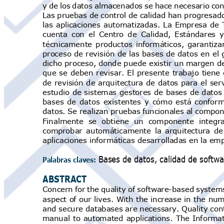
y de los datos almacenados se hace necesario co
Las pruebas de control de calidad han progresa
las aplicaciones automatizadas. La Empresa de
cuenta con el Centro de Calidad, Estándares 
técnicamente productos informáticos, garantiz
proceso
de
revisión de
las bases de datos
en el
g
dicho proceso, donde puede existir un margen d
que se deben revisar. El presente trabajo tiene
de revisión de arquitectura de datos para
el
serv
estudio de sistemas
gestores
de bases de datos
bases de datos existentes y
cómo
está conform
datos. Se realizan pruebas funcionales al compon
Finalmente se obtiene un componente integ
comprobar automáticamente la arquitectura de
aplicaciones informáticas desarrolladas en la e
Bases
de
datos,
calida
d
de
softwa
Palabras claves:
ABSTRACT
Concern for the quality of software-based system
aspect of
our lives. With the increase
in the nu
and secure databases are necessary. Quality con
manual to automated applications. The Informa