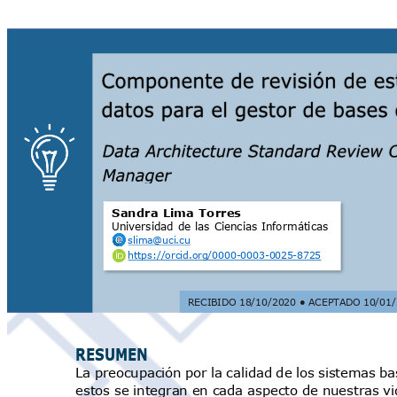
Sandra Lima Torres
Universidad de las Cienci
as Informáticas
slima@uci
.cu
https://orcid.org/0000-0003-0
025-8725
RECIBIDO 18/10/20
20 ●
ACEPTADO 10/01/
RESUMEN
La preocupación por la calidad de los sistemas
estos se integran en cada aspecto de nuestras 