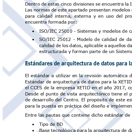
Dentro de estas cinco divisiones se encuentra l
Las normas de este apartado presentan modelos d
para calidad interna, externa y en uso del pr
encuentra formada por:
•
ISO/IEC 25010 - Sistemas y modelos de c
•
SO/IEC 25012 - Modelo de calidad de dat
calidad de los datos, aplicable a aquello
estructurada y forman parte de un Siste
Estándares de arquitectura de datos para l
El estándar a
utilizar en la revisión automática
d
Estándar de arquitectura de datos para la XETID
el CCES de la empresa XETID en el año 2017, con
Desde el punto de vista
arquitectónico tiene el 
de desarrollo
del Centro.
El
propósito de
este
est
para la puesta en práctica del diseño e impleme
Entre las pautas que contiene dicho estándar de
•
Tipo de BD
•
Base tecnológica para la arquitectura de 