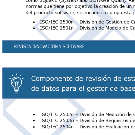
normas que tiene por objetivo la creación de un
del producto software, se encuentra compuesta p
•
ISO/IEC 2500n
–
División de Gestión de 
•
ISO/IEC 2501n
–
División de Modelo de C
REVISTA INNOVACIÓN Y SOFTWAR
E
•
ISO/IEC 2502n
–
División de Medición de
•
ISO/IEC 2503n
–
División de Requisitos 
•
ISO/IEC 2504n
–
División de Evaluación 