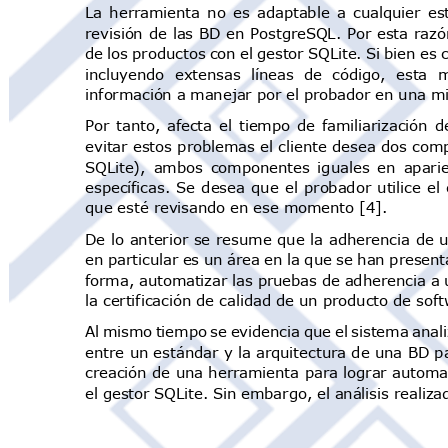
La herramienta no es adaptable a cualquier es
revisión de las BD
en
PostgreSQL. Por
esta razón
de los productos con el gestor SQLite. Si bien es
incluyendo extensas líneas de código, esta
información a manejar por el probador en una m
Por tanto, afecta el tiempo de familiarización 
evitar estos problemas el cliente desea dos co
SQLite), ambos componentes iguales en apari
específicas. Se desea que el probador utilice 
que esté revisando en ese momento [4].
De lo anterior
se
resume
que la adherencia de u
en particular es un área en la que se han presen
forma, automatizar las pruebas de adherencia a 
la certificación de calidad de un producto de so
Al mismo tiempo se evidencia que el sistema anal
entre u
n
estánda
r
y
la
arquitectura
de
una BD
pa
creación de
una herramienta
para
lograr
automat
el gestor SQLite. Sin embargo, el análisis realiza