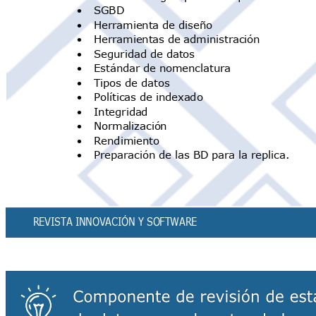
•
SGB
D
•
Herramienta de diseño
•
Herramientas de administración
•
Seguridad de datos
•
Estándar de nomenclatura
•
Tipos de datos
•
Políticas de indexado
•
Integrid
ad
•
Normalizaci
ón
•
Rendimien
to
•
Preparación de las BD para la replica.
REVISTA INNOVACIÓN Y SOFTWAR
E