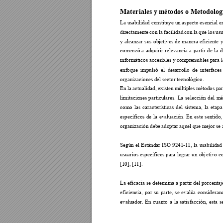
Materiales y m
éto
dos o Met
o
dolog
La usabilidad constituye un aspecto esencial en
directamente 
con la 
facilidad 
con la 
que los 
usu
y 
alcanzar 
sus 
objetivo
s 
de 
manera 
eficiente 
y
comenzó 
a 
adquirir 
relevancia 
a 
partir 
de 
la 
d
informáticos accesi
bles y comprensibles para l
enfoque 
impulsó 
el 
desarrollo 
de 
interfaces 
organizaciones d
el sector tecnológ
ico. 
En la 
actualidad, existen
 múltiples 
métodos par
limitaciones 
particulares. 
La 
se
lección 
del 
mé
como 
las 
carac
t
erísticas 
del 
s
istema, 
la 
etap
a
específicos 
de 
la 
evaluación. 
En 
este 
sentido,
organización deb
e adoptar aquel
 que mejor se 
Según 
el 
E
stándar 
ISO 
9241-
11, 
l
a 
usabilidad
usuarios 
es
pecíficos
para 
lograr 
un 
o
bj
etivo 
co
[10
],
 [11].  
La 
eficacia 
se 
determina a 
par
tir 
del 
porcentaj
eficiencia, 
por 
su 
parte, 
se 
evalúa 
consideran
evaluador. 
En 
cuanto 
a 
la 
satisfacción, 
esta 
s