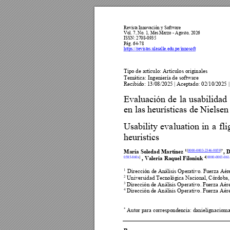
Revista Innovación y Software 
Vol. 7, No. 1
, 
Mes Marzo - Agosto, 2026  
ISSN: 2708-0935 
Pág. 64-
78
https://revistas.ulasalle.edu.pe/innosoft
Ti
po de artículo: Artícul
os original
es
Temática: Ingenier
ía de software 
Recibido: 13/08/2025 |
 Aceptado: 02/10
/2025 |
Evaluación 
de 
la 
usabilidad
en las heurísticas de Nielsen
Usability 
eva
luation 
in 
a 
fli
heuristics 
1
[
0000
-0003-2346
-9859
]
*
María 
Soledad 
Martínez 
, 
D
0585-860x
]
4
[
0000-0003-061
 , Valeria Raquel Filoniuk 
1  
Dirección de Análi
sis Operativo. Fuerza Aé
r
2
 Universidad Tecnol
ógica Nacion
al, Córdoba
3
 Dirección de Análi
sis Operativo. F
uerza Aér
4
 Dirección de Análi
sis Operativo. F
uerza Aér
*
 Autor para corresponde
ncia: danielign
acioma