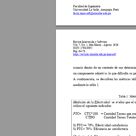
Facultad de I
ngeniería 
Universidad 
La Salle, Arequipa, Perú
facin.inno
soft@ulasalle.edu.pe
Revista Innovación y Software 
Vol. 7, No. 1
, 
Mes Marzo - Agosto, 2026  
ISSN: 2708-0935 
Pág. 64-
78
https://revistas.ulasalle.edu.pe/innosoft
usuario 
dentro 
de 
un 
contexto 
de 
uso 
determin
un componente sub
j
etivo, lo que d
ificulta su 
A 
continuación, 
se
des
crib
en 
las 
métricas 
uti
mediante la tab
la 1. 
Tabla 1. 
Métri
se 
evalúa 
que 
el 
u
Medición 
de 
l
a 
Efectividad:
utiliza el siguien
te indicador:  
=    CTU*100    
= 
Cantidad Tareas qu
e rea
PTC
               CTDO          
 Cantidad Tareas
To
tale
Si PTC>= 70%: Ef
ectividad satisfac
toria          
Si PTC< 70%: Efici
encia no satisfactoria 