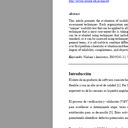
https://revistas.ulasalle.edu.pe/innosoft
Abstract  
This 
article 
presents 
the 
evaluation 
of 
usabili
assessment 
techniques.
Each 
o
rganization 
and
“
unique
” 
usability 
test 
that 
can 
be 
applied 
to 
all
technique t
hat 
is 
most 
convenient 
for 
i
t, 
taking
can 
be 
evaluate
d 
using 
tec
hniques 
that 
includ
standard, or it can 
be assessed using techniques
general terms, it 
is 
advisable to combine 
diffe
is 
to 
first 
perform
a 
heuristic 
evaluation 
and
the
degree of reliability, 
completeness, and objecti
 Niels
en´s heuristics, ISO
 9241-11, 
:
Keywords
Introducción 
El 
éxito 
de 
un 
producto 
de 
software, 
consiste 
bá
flexible y 
con un 
alto n
ivel de c
alidad [1]. 
Por l
expectativas d
e los mismos es la pi
edra angular
El 
pr
oceso 
de 
verificación y 
validación 
(V&V)
para 
establecer 
si 
deter
m
inada 
etapa, 
tarea 
establecidos 
para 
su 
desarrollo 
[3]. 
E
stas 
ac
ti
permitiendo iden
tificar defectos 
potenciales en