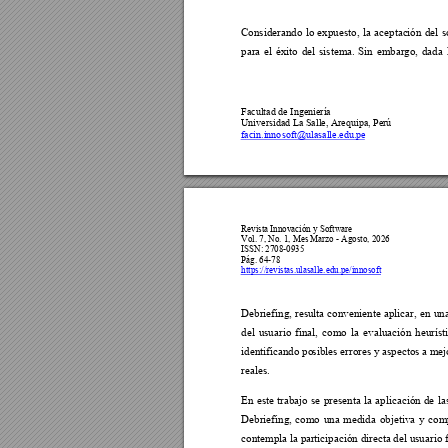
Considerando 
lo 
expuesto, 
la 
aceptac
ión 
del 
s
para 
el 
éxito 
del 
sistema. 
Sin 
embargo, 
dada 
Facultad de I
ngeniería 
Universidad 
La Salle, Arequipa, Perú
facin.inno
soft@ulasalle.edu.pe
Revista Innovación y Software 
Vol. 7, No. 1
, 
Mes Marzo - Agosto, 2026  
ISSN: 2708-0935 
Pág. 64-
78
https://revistas.ulasalle.edu.pe/innosoft
Debriefing, 
resulta 
conveniente 
aplicar, 
en 
una
del 
usuario 
final, 
como 
la 
evaluación 
heurísti
identificando po
si
bles error
es y aspe
ctos a 
mejo
reales. 
En 
este 
trabajo 
se 
presenta 
la 
aplicación 
de 
la
Debriefing, 
como 
una 
medida 
objetiva 
y 
com
contempla la par
ticipación direct
a del usuario 