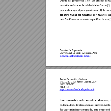
Dentro del proceso de V&V, l
as pruebas de us
un atributo 
clave en la ca
li
dad del 
software [3].
para indica
r que 
algo se p
uede usa
r [4]; 
l
a nor
m
producto 
puede 
ser 
utilizado 
por 
usuarios 
esp
satisfacción en un 
contexto especifico de uso [5
Facultad de I
ngeniería 
Universidad 
La Salle, Arequipa, Perú
facin.inno
soft@ulasalle.edu.pe
Revista Innovación y Software 
Vol. 7, No. 1
, 
Mes Marzo - Agosto, 2026  
ISSN: 2708-0935 
Pág. 64-
78
https://revistas.ulasalle.edu.pe/innosoft
En 
el 
marco 
del 
diseño 
centrado 
en 
el 
usuario, 
l
es 
decir, 
desde 
la 
planeación 
del 
sistema, 
hasta 
dar un seguimiento 
apropiado, para con
ocer si