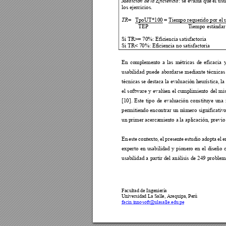
: se ev
alúa que 
el usu
Medición de
 la Eficienc
ia
los ejercicios. 
=   TpoUT*100 
= 
Ti
empo requerido por el 
TR
            TEP                  
           Tiempo estándar
Si TR>= 70%: Efic
iencia satisfa
ctoria              
Si TR< 70%: Efici
encia no satisfac
toria 
En 
comple
mento 
a 
las 
métr
icas 
de 
eficacia 
y
usabilidad 
puede 
abordarse
median
te 
técnic
as
técnicas se destaca la evaluación heurística, la 
el 
software 
y 
evalúen 
el 
cu
mplimiento
d
el 
mi
[10]. 
Este 
tipo 
de 
evaluación 
constituye 
una 
permitiendo 
encontrar 
un 
número 
significativo
un primer acerca
miento a la apl
icación
, 
previo 
En 
este 
contexto, 
el 
presente 
estudio 
adopta 
el 
e
experto 
en 
usabilidad 
y 
pionero 
en 
el 
diseño 
c
usabilidad 
a 
partir 
del
análisis 
de 
249 
problem
Facultad de I
ngeniería 
Universidad 
La Salle, Arequipa, Perú
facin.inno
soft@ulasalle.edu.pe