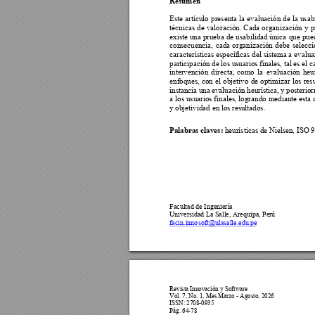
Resumen
Este 
artículo 
presenta 
la 
evaluación 
de 
la 
usab
técnicas 
de 
valoración. 
Cada 
organización 
y 
p
existe una 
prueba 
de 
usabilidad única 
que 
pued
consecuencia, 
cada 
organización 
debe 
selecci
características específicas del sistema a 
evalua
participación 
de los 
usuarios 
finales, tal 
es e
l c
intervención 
directa, 
como 
la 
evaluación 
heur
enfoques, 
con 
el 
objetivo 
de 
optimizar 
los 
res
instancia 
una 
ev
aluación 
he
urística, 
y 
pos
terio
a 
l
os 
usuarios finales, logrando 
mediante esta 
y objetividad en los
 resultados. 
 h
eurísticas de Ni
elsen, ISO 9
Palabras claves:
Facultad de I
ngeniería 
Universidad 
La Salle, Arequipa, Perú
facin.inno
soft@ulasalle.edu.pe
Revista Innovación y Software 
Vol. 7, No. 1
, 
Mes Marzo - Agosto, 2026  
ISSN: 2708-0935 
Pág. 64-
78