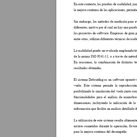
En 
este 
contexto, 
l
as 
pruebas 
de usab
ilidad, 
jun
la mejora contin
ua de las aplicac
i
ones, permi
t
Sin 
embargo, 
los 
métodos 
de 
m
edición 
para 
e
diferentes, 
motivo po
r e
l
 cu
al 
no 
hay una 
prueb
los 
proyectos 
de 
software. 
Empresas 
de 
gran 
p
entre otras, uti
lizan diferentes t
écnicas de usab
La 
usabilidad pue
de ser 
evaluada 
empleando 
té
de 
la 
norma 
ISO 9241-11, 
o 
a 
través 
de 
métod
En 
ocasiones, 
la 
combinación 
de 
distintas 
té
resultados obtenid
os
.
El 
sistema 
Debriefing 
es 
u
n 
softwar
e 
operativ
vuelo. 
Este 
sistema 
permi
te 
la 
reproducción
posibilitando la simulaci
ón del vuelo junto con
funcionalidades 
para
el 
análisis 
de 
maniobras
dimensiones, 
incluyendo 
la 
indicación 
de 
l
a 
información que f
ac
ilita un 
análisis detallado d
La utilización de este sistema resulta alta
m
ente
errores 
cometidos 
du
r
ante 
la 
operación
, 
f
avor
para la mejora cont
i
nua del desempeñ
o. 