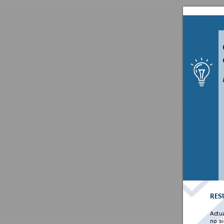
RE
S
Actu
no 
s