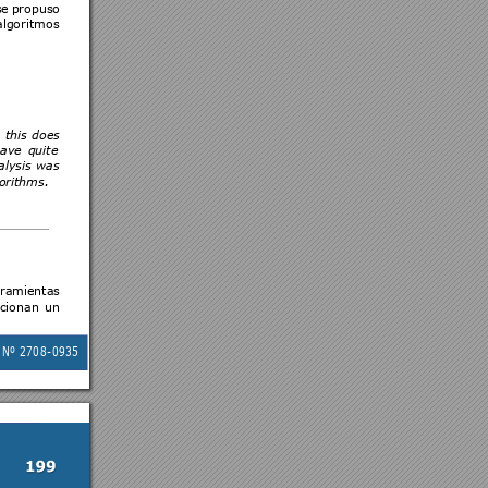
se 
propuso 
algoritmos 
 
this 
does 
ave 
quite 
alysis 
was 
orithms.
ramientas 
cionan 
un 
 
Nº 
27
08
-0935