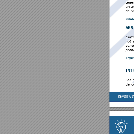
tener
un an
de p
Pala
b
ABS
Curre
not 
cons
prop
Keyw
INT
Las 
de 
c
RE
VIST
A 
I