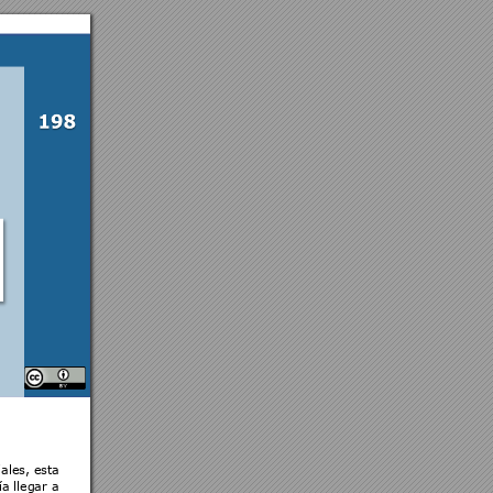
1
9
8
iales,
 esta 
a llegar 
a 