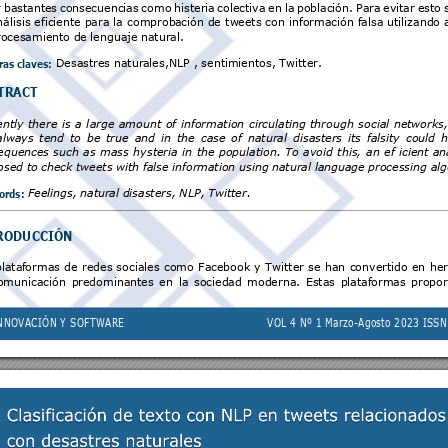
 
bastantes 
conse
cuencias 
como 
histeri
a 
colectiva 
en 
la 
población. 
Para 
evitar 
esto 
álisis 
eficiente 
para 
la 
comproba
ción de 
tw
eets 
con 
información falsa 
utilizando 
rocesamiento d
e lenguaje n
atural. 
ras
 clave
s:
 Desastres natur
ales,NLP , sent
imientos, Twitter. 
T
RA
CT
ntly 
there 
is 
a 
l
arge 
amount 
of 
information 
circulating 
through 
social 
networks,
always 
tend 
to 
be 
true 
and 
in 
the 
case 
of 
natural 
disasters 
its 
falsity 
could 
h
equences
such 
as 
mass 
hysteria 
in 
the 
population. 
To 
avoid 
this, 
an 
ef 
icient 
an
osed to che
ck tweets with 
false informa
tion using na
tural language 
processing al
g
o
r
ds:
Feelings, natur
al disasters, NLP, T
witter.
RO
DU
CCIÓ
N
plata
formas 
de 
redes 
sociales 
como 
Facebook 
y 
Twitter 
se 
ha
n 
convertido 
en 
her
omunicación 
pre
dominantes 
en 
la 
sociedad 
moderna
. 
Estas 
plataf
ormas 
propor
N
N
OVAC
I
ÓN
 Y
 S
OF
T
WA
RE
VO
L
 4
 N
º 
1 
Ma
rzo
-A
go
st
o
 2
023
 I
SS
N