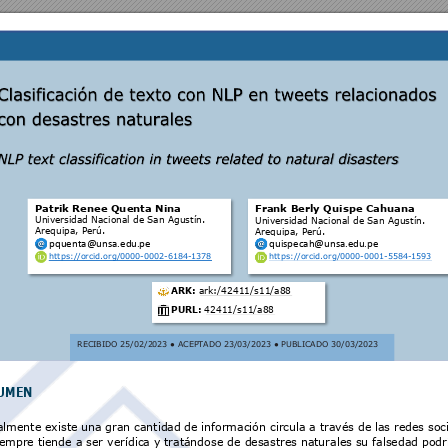
Patrik Renee Qu
enta Nina
Frank Berly Qui
spe Cahuana
Universidad Nacional de San Agustín. 
Universidad Nacional de San Agustín. 
Arequipa, Perú. 
Arequipa, Perú. 
pquenta@unsa.edu
.pe
quispecah@unsa.ed
u.pe
https://
orcid.org/0000-0002-61
84-1378
https://
orcid.org/0000-0001-55
84-1593
ARK:
 ark:/42411/s11/a
88  
PURL:
 42411/s
11
/a
88  
RECIBIDO 25/02/2
023 
● 
ACEPT
ADO 
23
/0
3/2023 
● 
PUBLICADO 30/
03/2023 
UM
EN
almente existe una gran cantidad
de información circula a 
través de las redes soc
iempre tiende 
a 
ser 
verídica y 
tratándose de 
d
esastres naturales su 
falsedad 
podrí