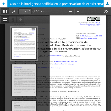
Uso de la inteligencia artificial en la preservacion de ecosistemas y biodiversidad: Una Revisión Sistematica