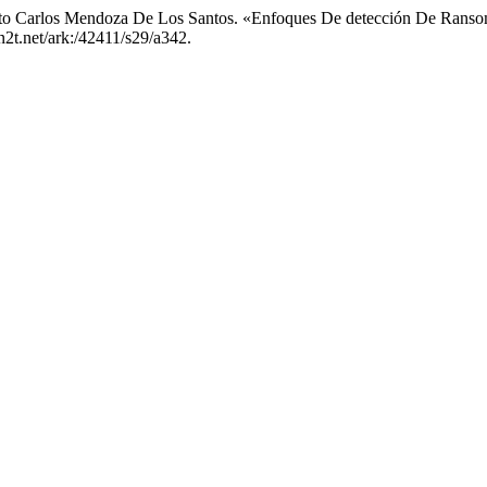
berto Carlos Mendoza De Los Santos. «Enfoques De detección De Rans
n2t.net/ark:/42411/s29/a342.