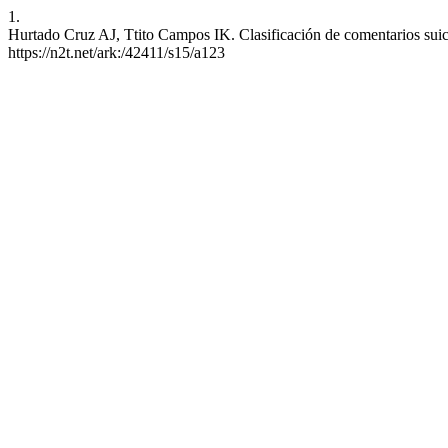
1.
Hurtado Cruz AJ, Ttito Campos IK. Clasificación de comentarios suici
https://n2t.net/ark:/42411/s15/a123