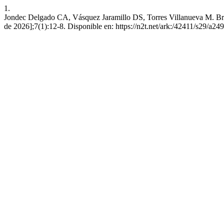
1.
Jondec Delgado CA, Vásquez Jaramillo DS, Torres Villanueva M. Brecha
de 2026];7(1):12-8. Disponible en: https://n2t.net/ark:/42411/s29/a249