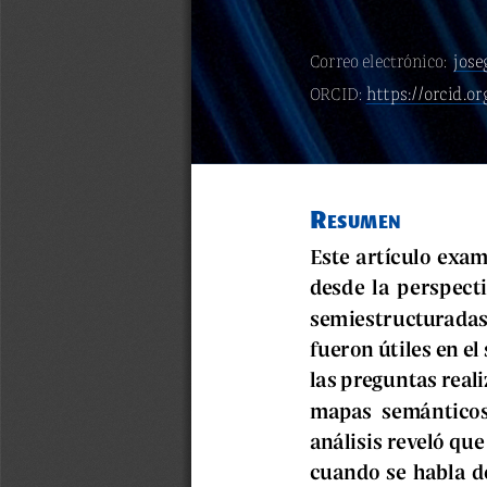
jos
Correo electrónico:  
https://orcid.
ORCID:
R
esumen
Este artículo exam
desde la perspecti
semiestructuradas
fueron útiles en el
las preguntas real
mapas semánticos 
análisis reveló qu
cuando se habla de