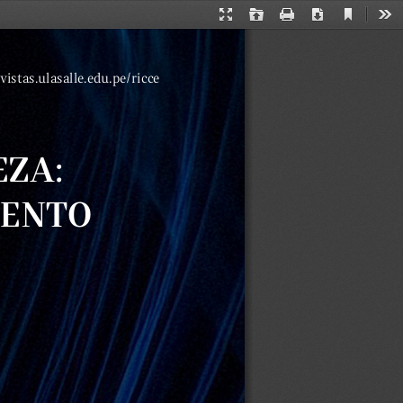
Current
Presentation
Open
Print
Download
Too
View
Mode
evistas.ulasalle.edu.pe/ricce
ZA: 
ENTO 