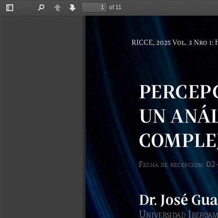
of 11
Toggle
Find
Previous
Next
Sidebar
RICCE, 2025 Vol. 3 Nro 1: 
PERCEPC
UN ANÁL
COMPLE
F
: 02
e
CH
a
D
e
re
C
ep
C
ión
Dr. José Gu
U
 i
niversiD
aD
beroam