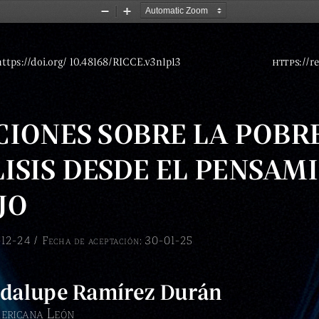
Zoom
Zoom
Out
In
https://doi.org/ 10.48168/RICCE.v3n1p13
https:
//r
IONES SOBRE LA POBRE
ISIS DESDE EL PENSAMI
JO
-12-24 / F
: 30-01-25
e
CH
a
D
e
a
C
epta
C
ión
adalupe Ramírez Durán 
 L
eriC
ana
eón