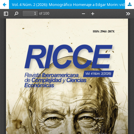
Vol. 4 Núm. 2 (2026): Monográfico Homenaje a Edgar Morin: vida, obra y regeneración del pensamiento complejo