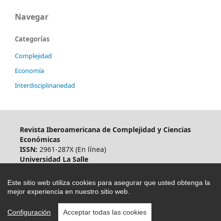
Navegar
Categorías
Complejidad
Economía
Interdisciplinariedad
Revista Iberoamericana de Complejidad y Ciencias
Económicas
ISSN:
2961-287X (En línea)
Universidad La Salle
RUC:
20456344004
Dirección:
Avenida Alfonso Ugarte, No. 517, Cercado,
Este sitio web utiliza cookies para asegurar que usted obtenga la
Arequipa, Perú
mejor experiencia en nuestro sitio web.
Email:
ricce@ulasalle.edu.pe
Teléfono:
(51 54) 607555
Anexo:
430
Configuración
Acceptar todas las cookies