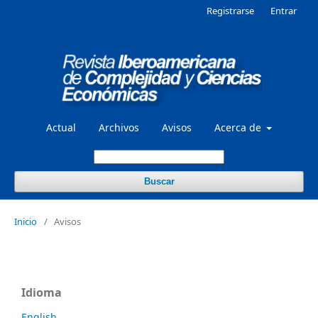
Registrarse
Entrar
Actual
Archivos
Avisos
Acerca de
Buscar
Inicio
/
Avisos
Idioma
English