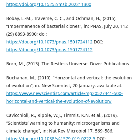
https://doi.org/10.15252/msb.202211300
Bobay, L.-M., Traverse, C. C., and Ochman, H., (2015).
“Impermanence of bacterial clones”, in: PNAS, July 20, 112
(29) 8893-8900; doi:
https://doi.org/10.1073/pnas.1501724112
DOI:
https://doi.org/10.1073/pnas.1501724112
Born, M., (2013). The Restless Universe. Dover Publications
Buchanan, M., (2010). “Horizontal and vertical: the evolution
of evolution”, in: New Scientist, 20 January; available at:
https://www.newscientist.com/article/mg20527441-500-
horizontal-and-vertical-the-evolution-of-evolution/
Cavicchioli, R., Ripple, W.J., Timmis, K.N. et al., (2019).
“Scientists’ warning to humanity: microorganisms and
climate change”, in: Nat Rev Microbiol 17, 569–586.
https://doi.org/10.1038/s41579-019-0222-5
DOI: