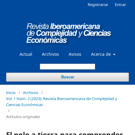
Registrarse
Entrar
Actual
Archivos
Avisos
Acerca de
Buscar
Inicio
/
Archivos
/
Vol. 1 Núm. 2 (2023): Revista Iberoamericana de Complejidad y
Ciencias Económicas
/
Artículos originales
El polo a tierra para comprender