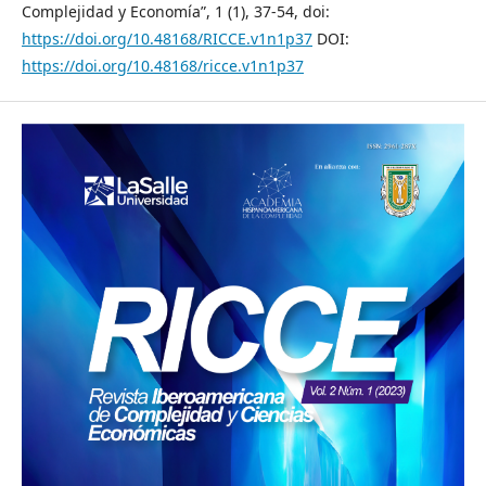
Complejidad y Economía”, 1 (1), 37-54, doi:
https://doi.org/10.48168/RICCE.v1n1p37
DOI:
https://doi.org/10.48168/ricce.v1n1p37