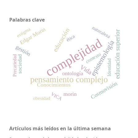
Palabras clave
naturaleza
Edgar Morin
estigma
educación
educación superior
ética
complejidad
epistemología
gestión
contexto
Precariedad
sociedad
Identidad
Vida
ontología
pensamiento complejo
Cosmovisión
Conocimientos
morin
VICA
obesidad
Artículos más leídos en la última semana