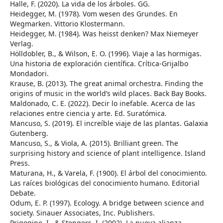
Halle, F. (2020). La vida de los árboles. GG.
Heidegger, M. (1978). Vom wesen des Grundes. En
Wegmarken. Vittorio Klostermann.
Heidegger, M. (1984). Was heisst denken? Max Niemeyer
Verlag.
Hölldobler, B., & Wilson, E. O. (1996). Viaje a las hormigas.
Una historia de exploración científica. Crítica-Grijalbo
Mondadori.
Krause, B. (2013). The great animal orchestra. Finding the
origins of music in the world’s wild places. Back Bay Books.
Maldonado, C. E. (2022). Decir lo inefable. Acerca de las
relaciones entre ciencia y arte. Ed. Suratómica.
Mancuso, S. (2019). El increíble viaje de las plantas. Galaxia
Gutenberg.
Mancuso, S., & Viola, A. (2015). Brilliant green. The
surprising history and science of plant intelligence. Island
Press.
Maturana, H., & Varela, F. (1900). El árbol del conocimiento.
Las raíces biológicas del conocimiento humano. Editorial
Debate.
Odum, E. P. (1997). Ecology. A bridge between science and
society. Sinauer Associates, Inc. Publishers.
Prigogine, I., & Stengers, I. (2002). La nueva alianza.