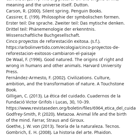
meaning and the universe itself. Dutton.
Carson, R. (2000). Silent spring. Penguin Books.
Cassirer, E. (199). Philosophie der symbolischen formen.
Erster teil: Die sprache. Zweiter teil: Das mytische denken.
Drittel teil: Phänemenologie der erkenntnis.
Wissenschaftliche Buchgesellschaft.
Cinco proyectos de reforestación exitosa. (s.f.).
https://arbolinvertido.com/ecologia/cinco-proyectos-de-
reforestacion-exitosos-cambiaron-el-paisaje
De Waal, F. (1996). Good natured. The origins of right and
wrong in humans and other animals. Harvard University
Press.
Fernández-Armesto, F. (2002). Civilizations. Culture,
ambition, and the transformation of nature. A Touchstone
Book.
Gilligan, C. (2013). La ética del cuidado. Cuadernos de la
Fundació Victor Grifols i Lucas, 30, 10–39.
https://www.revistaseden.org/boletin/files/6964_etica_del_cuid
Godfrey-Smith, P. (2020). Metazoa. Animal life and the birth
of the mind. Farrar, Straus and Giroux.
Goethe, J. W. von (2013). Teoría de la naturaleza. Tecnos.
Gombrich, E. H. (2008). La historia del arte. Phaidon.