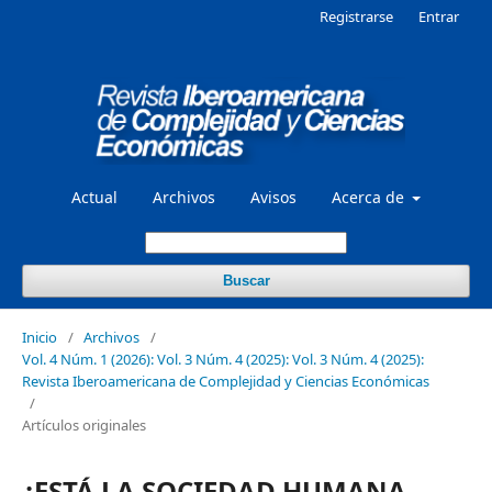
Registrarse
Entrar
Actual
Archivos
Avisos
Acerca de
Buscar
Inicio
/
Archivos
/
Vol. 4 Núm. 1 (2026): Vol. 3 Núm. 4 (2025): Vol. 3 Núm. 4 (2025):
Revista Iberoamericana de Complejidad y Ciencias Económicas
/
Artículos originales
¿ESTÁ LA SOCIEDAD HUMANA