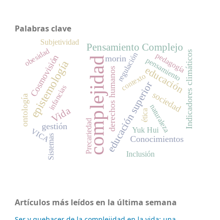
Palabras clave
Subjetividad
Pensamiento Complejo
obesidad
Indicadores climáticos
regulación
pedagogía
Cosmovisión
morin
complejidad
pensamiento
epistemología
educación
derechos humanos
contexto
educación superior
infancias
sociedad
ontología
naturaleza
Vida
ética
Precariedad
gestión
Yuk Hui
VICA
Sistemas
Conocimientos
Inclusión
Artículos más leídos en la última semana
Ser y quehacer de la complejidad en la vida: una