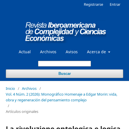
Registrarse
Entrar
Actual
Archivos
Avisos
Acerca de
Buscar
Inicio
/
Archivos
/
Vol. 4 Núm. 2 (2026): Monográfico Homenaje a Edgar Morin: vida,
obra y regeneración del pensamiento complejo
/
Artículos originales
La rivoluzione ontologica e logica