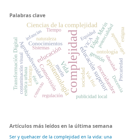
Palabras clave
Edgar Morin
Ciencias de la complejidad
potencialidad
estigma
Tiempo
infancias
Equidad
complejidad
aprendizajes
naturaleza
VICA
Transformación Digital
Agrobiodiversidad
Conocimientos
educación
educación superior
Sistemas
ontología
gestión
contaminación visual
obesidad
epistemología
Precariedad
Vida
Cosmovisión
morin
incertidumbre
Liderazgo
estética urbana
sociedad
Yuk Hui
Docencia
ética
contexto
regulación
publicidad local
Artículos más leídos en la última semana
Ser y quehacer de la complejidad en la vida: una