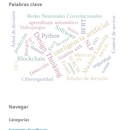
Palabras clave
Árbol de decisión
Redes Neuronales Convolucionales
Control de acceso
inteligencia artificial
BERT
aprendizaje automático
Software
Videojuegos
música
Design Thinking
predicción
Python
Machine Learning
Acceso
ISO
IoT
NLP
Ética
Riesgos
MPS.Br
Sistema web
dataset
Métricas
seguridad
SCRUM
Blockchain
IA
Twitter
numpy
Detección
anemia
TICs
Árboles de decisión
Ciberseguridad
Navegar
Categorías
Ingeniería de software