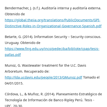
Bendermacher, J. (s.f.). Auditoría interna y auditoría externa.
Obtenido de
https://global.theiia.org/translations/PublicDocuments/GPI-
Distinctive-Roles-in-Organizational-Governance-Spanish.pdf
Betarte, G. (2014). Information Security – Security conscious.
Uruguay. Obtenido de
https://www.fing.edu.uy/inco/pedeciba/bibliote/cpap/tesis-
pallas.pdf
Munoz, G. Wastewater treatment for the U.C. Davis
Arboretum. Recuperado de:
http://lda.ucdavis.edu/people/2013/GMunoz.pdf
Tomado el
04/01/2015.
Córdova, L., & Muñoz, R. (2014). Planeamiento Estratégico de
Tecnología de Información de Banco Ripley Perú. Tesis -
UPC, 20-30.