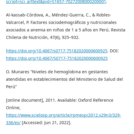
script=sci_arttext&pid=S1657-70272008000200001
.
Al-kassab-Córdova, A., Méndez-Guerra, C., & Robles-
Valcarcel, P. Factores sociodemográficos y nutricionales
asociados a anemia en niños de 1 a 5 años en Perú. Revista
Chilena de Nutrición, 47(6), 925–932.
https://doi.org/10.4067/s0717-75182020000600925
. DOI:
https://doi.org/10.4067/S0717-75182020000600925
O. Munares “Niveles de hemoglobina en gestantes
atendidas en establecimientos del Ministerio de Salud del
Perú”
[online document], 2011. Available: Oxford Reference
Online,
https://www.scielosp.org/article/rpmesp/2012.v29n3/329-
336/es/
[Accessed: Jun 21, 2022].