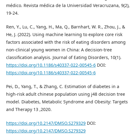
médico. Revista médica de la Universidad Veracruzana, 9(2),
19-24.
Ren, Y., Lu, C., Yang, H., Ma, Q., Barnhart, W. R., Zhou, J., &
He, J. (2022). Using machine learning to explore core risk
factors associated with the risk of eating disorders among
non-clinical young women in China: A decision-tree
classification analysis. Journal of Eating Disorders, 10(1).
https://doi.org/10.1186/s40337-022-00545-6
DOI:
https://doi.org/10.1186/s40337-022-00545-6
Pei, D., Yang, T., & Zhang, C. Estimation of diabetes in a
high-risk adult chinese population using j48 decision tree
model. Diabetes, Metabolic Syndrome and Obesity: Targets
and Therapy 13 ,2020.
https://doi.org/10.2147/DMSO.S279329
DOI:
https://doi.org/10.2147/DMSO.S279329