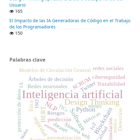
Usuario
165
El Impacto de las IA Generadoras de Código en el Trabajo
de los Programadores
150
Palabras clave
redes sociales
Modelos de Circulación General
ciberseguridad
SCRUM
Árboles de decisión
Twitter
Trazabilidad
IA
Redes neuronales
Inteligencia artificial
protección de datos
Design Thinking
ISO
NLP
Ética
numpy
TICs
Python
Blockchain
BERT
Software
Detección
Riesgos
Métricas
seguridad
predicción
Simulación
música
dataset
IoT
Sistema web
anemia
Calidad
Weka
automatización
Acceso