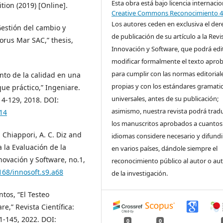
Esta obra está bajo licencia internacio
tion (2019) [Online].
Creative Commons Reconocimiento 4
Los autores ceden en exclusiva el de
Gestión del cambio y
de publicación de su artículo a la Revi
orus Mar SAC,” thesis,
Innovación y Software, que podrá edi
modificar formalmente el texto apro
para cumplir con las normas editorial
nto de la calidad en una
propias y con los estándares gramatic
ue práctico,” Ingeniare.
universales, antes de su publicación;
114-129, 2018. DOI:
asimismo, nuestra revista podrá tradu
14
los manuscritos aprobados a cuantos
G. Chiappori, A. C. Diz and
idiomas considere necesario y difundi
 la Evaluación de la
en varios países, dándole siempre el
novación y Software, no.1,
reconocimiento público al autor o au
168/innosoft.s9.a68
de la investigación.
ntos, “El Testeo
e,” Revista Científica:
-145, 2022. DOI:
0
0