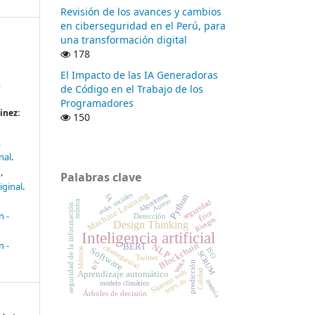
Revisión de los avances y cambios
en ciberseguridad en el Perú, para
una transformación digital
178
El Impacto de las IA Generadoras
de Código en el Trabajo de los
Programadores
inez:
150
nal
n
Palabras clave
iginal
Machine Learning
redes sociales
Algoritmos
Python
IA
Acceso
seguridad
música
seguridad de la información
Ética
n -
Detección
Riesgos
Design Thinking
Inteligencia artificial
n -
Blockchain
NLP
BERT
ciberseguridad
Métricas
Software
ISO
SCRUM
Twitter
Weka
IoT
predicción
Sistema web
Calidad
Aprendizaje automático
MPS.Br
anemia
modelo climático
Árboles de decisión