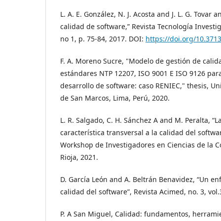
L. A. E. González, N. J. Acosta and J. L. G. Tovar a
calidad de software,” Revista Tecnología Investig
no 1, p. 75-84, 2017. DOI:
https://doi.org/10.371
F. A. Moreno Sucre, "Modelo de gestión de calid
estándares NTP 12207, ISO 9001 E ISO 9126 para
desarrollo de software: caso RENIEC," thesis, U
de San Marcos, Lima, Perú, 2020.
L. R. Salgado, C. H. Sánchez A and M. Peralta, “
característica transversal a la calidad del softwa
Workshop de Investigadores en Ciencias de la Co
Rioja, 2021.
D. García León and A. Beltrán Benavidez, “Un en
calidad del software”, Revista Acimed, no. 3, vol.
P. A San Miguel, Calidad: fundamentos, herramie