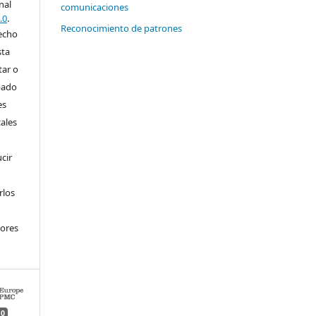
nal
comunicaciones
.0
.
Reconocimiento de patrones
recho
sta
tar o
bado
es
ales
cir
rlos
tores
0