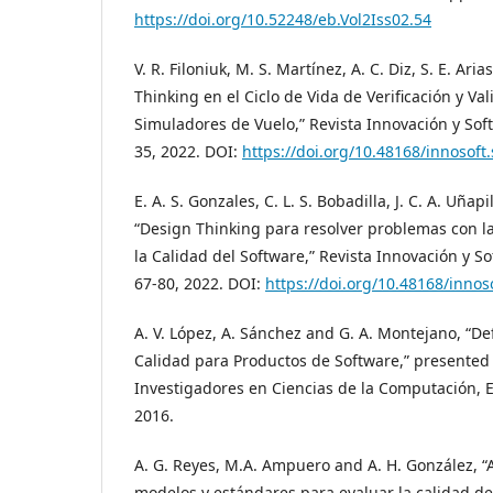
https://doi.org/10.52248/eb.Vol2Iss02.54
V. R. Filoniuk, M. S. Martínez, A. C. Diz, S. E. Ar
Thinking en el Ciclo de Vida de Verificación y Va
Simuladores de Vuelo,” Revista Innovación y Softw
35, 2022. DOI:
https://doi.org/10.48168/innosoft
E. A. S. Gonzales, C. L. S. Bobadilla, J. C. A. Uñap
“Design Thinking para resolver problemas con la
la Calidad del Software,” Revista Innovación y Sof
67-80, 2022. DOI:
https://doi.org/10.48168/innos
A. V. López, A. Sánchez and G. A. Montejano, “De
Calidad para Productos de Software,” presented
Investigadores en Ciencias de la Computación, E
2016.
A. G. Reyes, M.A. Ampuero and A. H. González, “
modelos y estándares para evaluar la calidad de