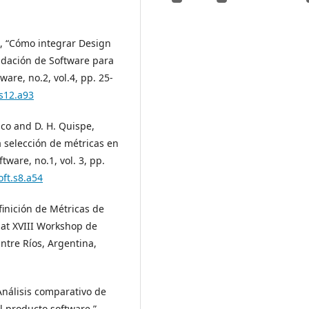
ias, “Cómo integrar Design
lidación de Software para
are, no.2, vol.4, pp. 25-
.s12.a93
ilco and D. H. Quispe,
 selección de métricas en
tware, no.1, vol. 3, pp.
oft.s8.a54
finición de Métricas de
 at XVIII Workshop de
ntre Ríos, Argentina,
Análisis comparativo de
l producto software,”