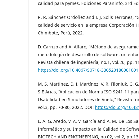
calidad para pymes. Ediciones Paraninfo, 3rd Edi
R. R. Sánchez Ordoñez and I. J. Solis Terrones, “
calidad de servicio en la empresa Corporación H
Chimbote, Perú, 2022.
D. Carrizo and A. Alfaro, “Método de aseguramie
metodología de desarrollo de software: un enfoq
Revista chilena de ingeniería, no.1, vol.26, pp. 
https://doi.org/10.4067/S0718-330520180001001
M. S. Martínez, D. I. Martínez, V. R. Filoniuk, G. 
S.E Arias, “Aplicación de Norma ISO 9241-11 para
Usabilidad en Simuladores de Vuelo,” Revista In
vol.3, pp. 70-80, 2022. DOI:
https://doi.org/10.48
L. A. G. Aredo, V. A. V. García and A. M. De Los Sa
Informático y su Impacto en la Calidad de Softwar
BIOTECH AND ENGINEERING, no.02, vol.2, pp.131