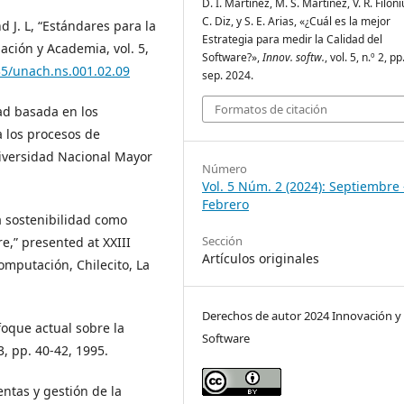
D. I. Martínez, M. S. Martinez, V. R. Filoni
C. Diz, y S. E. Arias, «¿Cuál es la mejor
nd J. L, “Estándares para la
Estrategia para medir la Calidad del
ación y Academia, vol. 5,
Software?»,
Innov. softw.
, vol. 5, n.º 2, pp
35/unach.ns.001.02.09
sep. 2024.
Formatos de citación
ad basada en los
 los procesos de
niversidad Nacional Mayor
Número
Vol. 5 Núm. 2 (2024): Septiembre 
Febrero
La sostenibilidad como
Sección
re,” presented at XXIII
Artículos originales
mputación, Chilecito, La
Derechos de autor 2024 Innovación y
foque actual sobre la
Software
3, pp. 40-42, 1995.
ntas y gestión de la