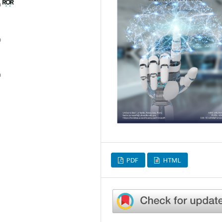
a
a
a
PDF
HTML