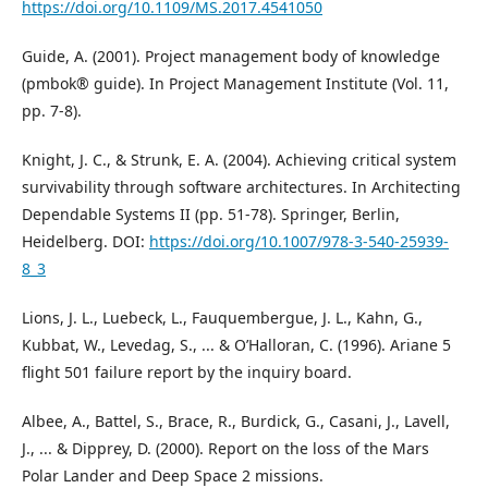
https://doi.org/10.1109/MS.2017.4541050
Guide, A. (2001). Project management body of knowledge
(pmbok® guide). In Project Management Institute (Vol. 11,
pp. 7-8).
Knight, J. C., & Strunk, E. A. (2004). Achieving critical system
survivability through software architectures. In Architecting
Dependable Systems II (pp. 51-78). Springer, Berlin,
Heidelberg. DOI:
https://doi.org/10.1007/978-3-540-25939-
8_3
Lions, J. L., Luebeck, L., Fauquembergue, J. L., Kahn, G.,
Kubbat, W., Levedag, S., ... & O’Halloran, C. (1996). Ariane 5
flight 501 failure report by the inquiry board.
Albee, A., Battel, S., Brace, R., Burdick, G., Casani, J., Lavell,
J., ... & Dipprey, D. (2000). Report on the loss of the Mars
Polar Lander and Deep Space 2 missions.