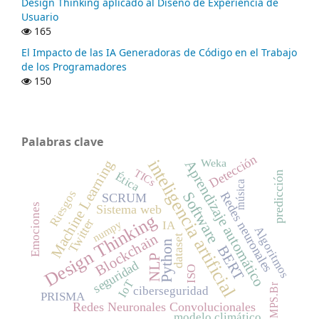
Design Thinking aplicado al Diseño de Experiencia de
Usuario
165
El Impacto de las IA Generadoras de Código en el Trabajo
de los Programadores
150
Palabras clave
Detección
inteligencia artificial
Machine Learning
Weka
Aprendizaje automático
TICs
predicción
Ética
música
Riesgos
Software
Redes neuronales
SCRUM
Emociones
Sistema web
Design Thinking
Twitter
numpy
IA
Algoritmos
Blockchain
dataset
Python
BERT
NLP
seguridad
ISO
IoT
MPS.Br
ciberseguridad
PRISMA
Redes Neuronales Convolucionales
modelo climático