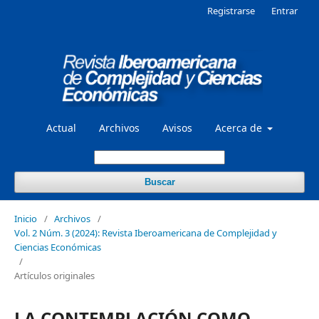
Registrarse
Entrar
Actual
Archivos
Avisos
Acerca de
Buscar
Inicio
/
Archivos
/
Vol. 2 Núm. 3 (2024): Revista Iberoamericana de Complejidad y
Ciencias Económicas
/
Artículos originales
LA CONTEMPLACIÓN COMO