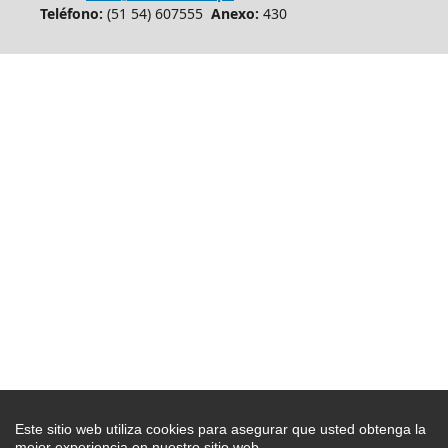
Teléfono:
(51 54) 607555
Anexo:
430
Este sitio web utiliza cookies para asegurar que usted obtenga la
mejor experiencia en nuestro sitio web.