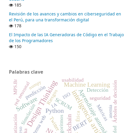
185
Revisión de los avances y cambios en ciberseguridad en
el Perú, para una transformación digital
178
El Impacto de las IA Generadoras de Código en el Trabajo
de los Programadores
150
Palabras clave
usabilidad
Design Thinking
MPS.Br
numpy
Árboles de decisión
red neuronal
Machine Learning
predicción
Detección
Aprendizaje automático
inteligencia artificial
Riesgos
ISO
Software
seguridad
SCRUM
IA
Simulación
Métricas
anemia
Python
Ética
automatización
Sistema web
Blockchain
Algoritmos
Twitter
BERT
NLP