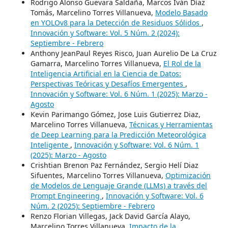
Rodrigo Alonso Guevara Saldaña, Marcos Iván Díaz
Tomás, Marcelino Torres Villanueva,
Modelo Basado
en YOLOv8 para la Detección de Residuos Sólidos
,
Innovación y Software: Vol. 5 Núm. 2 (2024):
Septiembre - Febrero
Anthony JeanPaul Reyes Risco, Juan Aurelio De La Cruz
Gamarra, Marcelino Torres Villanueva,
El Rol de la
Inteligencia Artificial en la Ciencia de Datos:
Perspectivas Teóricas y Desafíos Emergentes
,
Innovación y Software: Vol. 6 Núm. 1 (2025): Marzo -
Agosto
Kevin Parimango Gómez, Jose Luis Gutierrez Diaz,
Marcelino Torres Villanueva,
Técnicas y Herramientas
de Deep Learning para la Predicción Meteorológica
Inteligente
,
Innovación y Software: Vol. 6 Núm. 1
(2025): Marzo - Agosto
Crishtian Brenon Paz Fernández, Sergio Helí Diaz
Sifuentes, Marcelino Torres Villanueva,
Optimización
de Modelos de Lenguaje Grande (LLMs) a través del
Prompt Engineering
,
Innovación y Software: Vol. 6
Núm. 2 (2025): Septiembre - Febrero
Renzo Florian Villegas, Jack David García Alayo,
Marcelino Torres Villanueva,
Impacto de la