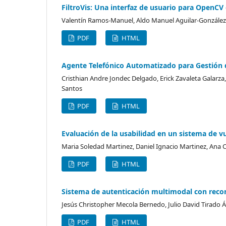
FiltroVis: Una interfaz de usuario para OpenCV 
Valentín Ramos-Manuel, Aldo Manuel Aguilar-Gonzále
PDF
HTML
Agente Telefónico Automatizado para Gestión d
Cristhian Andre Jondec Delgado, Erick Zavaleta Galarz
Santos
PDF
HTML
Evaluación de la usabilidad en un sistema de v
Maria Soledad Martinez, Daniel Ignacio Martinez, Ana Cl
PDF
HTML
Sistema de autenticación multimodal con recon
Jesús Christopher Mecola Bernedo, Julio David Tirado Á
PDF
HTML