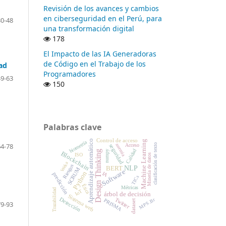
Revisión de los avances y cambios
en ciberseguridad en el Perú, para
30-48
una transformación digital
178
El Impacto de las IA Generadoras
de Código en el Trabajo de los
ad
Programadores
49-63
150
Palabras clave
Control de acceso
Aprendizaje automático
Machine Learning
biometría
64-78
anemia
clasificación de texto
Acceso
seguridad
Calidad
numpy
Design Thinking
Blockchain
ISO
Minería de datos
Weka
Riesgos
NLP
BERT
SCRUM
Software
Python
IA
predicción
TICs
Ética
Métricas
Trazabilidad
IoT
árbol de decisión
Sistema web
Detección
Twitter
MPS.Br
PRISMA
dataset
79-93