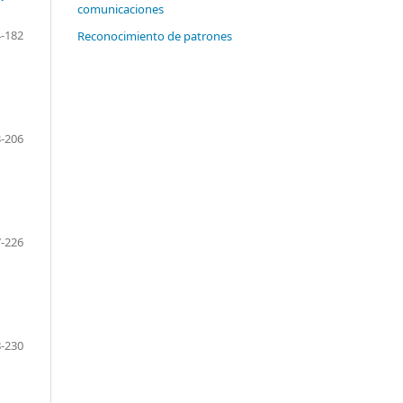
comunicaciones
-182
Reconocimiento de patrones
-206
-226
-230