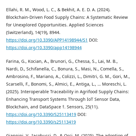
Ellahi, R. M., Wood, L. C., & Bekhit, A. E. D. A. (2024).
Blockchain-Driven Food Supply Chains: A Systematic Review
for Unexplored Opportunities. Applied Sciences
(Switzerland), 14(19), 8944.
https://doi.org/10.3390/APP14198944/S1
DOI:
https://doi.org/10.3390/app14198944
Farina, G., Kocian, A., Brunori, G., Chessa, S., Lai, M. B.,
Nardi, D., Schifanella, C., Bonura, S., Masi, N., Comella, S.,
Ambrosino, F., Mariano, A., Colizzi, L., Dimitri, G. M., Gori, M.,
Scarselli, F., Bonomi, S., Almici, E., Antiga, L., … Moreschi, L.
(2025). Interoperable Traceability in Agrifood Supply Chains:
Enhancing Transport Systems Through IoT Sensor Data,
Blockchain, and DataSpace †. Sensors, 25(11).
https://doi.org/10.3390/S25113419
DOI:
https://doi.org/10.3390/s25113419
Giannini, V., Iacobucci, D., & Orci, M. (2025). The adoption of