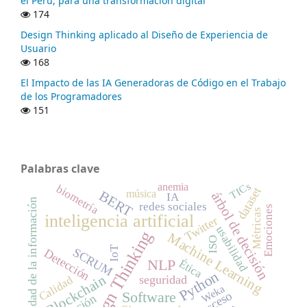
el Perú, para una transformación digital
174
Design Thinking aplicado al Diseño de Experiencia de
Usuario
168
El Impacto de las IA Generadoras de Código en el Trabajo
de los Programadores
151
Palabras clave
TICs
anemia
biometría
dataset
música
BERT
árbol de decisión
IA
seguridad de la información
redes sociales
Emociones
Métricas
inteligencia artificial
Twitter
usabilidad
Design Thinking
Machine Learning
ISO
IoT
SCRUM
Detección
NLP
Ética
Python
Blockchain
seguridad
Calidad
Weka
Software