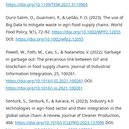
https://doi.org/10.1109/TEM.2021.3110903
Ouro-Salim, O., Guarnieri, P., & Leitão, F. O. (2023). The use of
Big Data to mitigate waste in agri-food supply chains. World
Food Policy, 9(1), 72–92.
https://doi.org/10.1002/WFP2.12055
DOI:
https://doi.org/10.1002/wfp2.12055
Powell, W., Foth, M., Cao, S., & Natanelov, V. (2022). Garbage
in garbage out: The precarious link between IoT and
blockchain in food supply chains. Journal of Industrial
Information Integration, 25, 100261.
https://doi.org/10.1016/J.JII.2021.100261
DOI:
https://doi.org/10.1016/j.jii.2021.100261
Senturk, S., Senturk, F., & Karaca, H. (2023). Industry 4.0
technologies in agri-food sector and their integration in the
global value chain: A review. Journal of Cleaner Production,
408.
https://doi.org/10.1016/J.JCLEPRO.2023.137096
DOI: