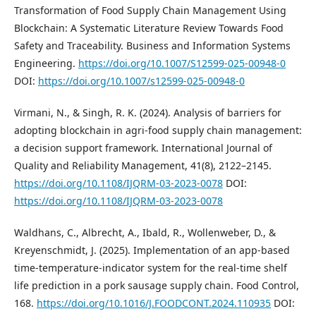
Transformation of Food Supply Chain Management Using
Blockchain: A Systematic Literature Review Towards Food
Safety and Traceability. Business and Information Systems
Engineering.
https://doi.org/10.1007/S12599-025-00948-0
DOI:
https://doi.org/10.1007/s12599-025-00948-0
Virmani, N., & Singh, R. K. (2024). Analysis of barriers for
adopting blockchain in agri-food supply chain management:
a decision support framework. International Journal of
Quality and Reliability Management, 41(8), 2122–2145.
https://doi.org/10.1108/IJQRM-03-2023-0078
DOI:
https://doi.org/10.1108/IJQRM-03-2023-0078
Waldhans, C., Albrecht, A., Ibald, R., Wollenweber, D., &
Kreyenschmidt, J. (2025). Implementation of an app-based
time-temperature-indicator system for the real-time shelf
life prediction in a pork sausage supply chain. Food Control,
168.
https://doi.org/10.1016/J.FOODCONT.2024.110935
DOI: