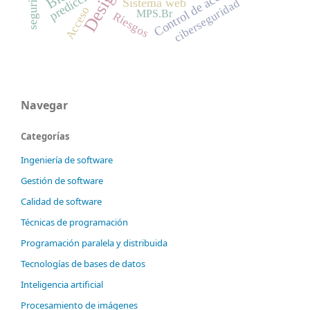
Control de acceso
predicción
Sistema web
ciberseguridad
Acceso
MPS.Br
Riesgos
Navegar
Categorías
Ingeniería de software
Gestión de software
Calidad de software
Técnicas de programación
Programación paralela y distribuida
Tecnologías de bases de datos
Inteligencia artificial
Procesamiento de imágenes