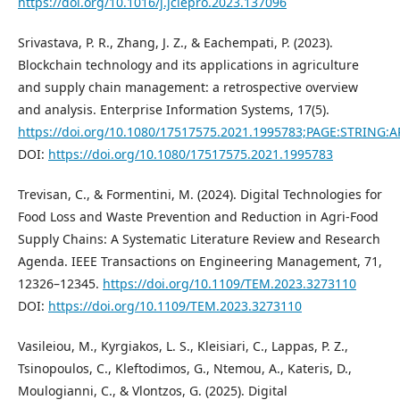
https://doi.org/10.1016/j.jclepro.2023.137096
Srivastava, P. R., Zhang, J. Z., & Eachempati, P. (2023).
Blockchain technology and its applications in agriculture
and supply chain management: a retrospective overview
and analysis. Enterprise Information Systems, 17(5).
https://doi.org/10.1080/17517575.2021.1995783;PAGE:STRING:
DOI:
https://doi.org/10.1080/17517575.2021.1995783
Trevisan, C., & Formentini, M. (2024). Digital Technologies for
Food Loss and Waste Prevention and Reduction in Agri-Food
Supply Chains: A Systematic Literature Review and Research
Agenda. IEEE Transactions on Engineering Management, 71,
12326–12345.
https://doi.org/10.1109/TEM.2023.3273110
DOI:
https://doi.org/10.1109/TEM.2023.3273110
Vasileiou, M., Kyrgiakos, L. S., Kleisiari, C., Lappas, P. Z.,
Tsinopoulos, C., Kleftodimos, G., Ntemou, A., Kateris, D.,
Moulogianni, C., & Vlontzos, G. (2025). Digital