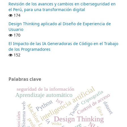
Revisión de los avances y cambios en ciberseguridad en
el Perú, para una transformación digital
174
Design Thinking aplicado al Diseño de Experiencia de
Usuario
170
El Impacto de las IA Generadoras de Código en el Trabajo
de los Programadores
152
Palabras clave
inteligencia artificial
seguridad de la información
Criptografía
Aprendizaje automático
Control de acceso
IoT
Python
dataset
Sistema web
Twitter
Machine Learning
Ética
redes sociales
Design Thinking
IA
NLP
Weka