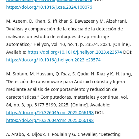
https://doi.org/10.1016/j.csa.2024.100076
M. Azeem, D. Khan, S. Iftikhar, S. Bawazeer y M. Alzahrani,
“Análisis y comparación de la eficacia de la detección de
malware: un estudio de enfoques de aprendizaje
automático,” Heliyon, vol. 10, no. 1, p. 23574, 2024. [Online].
Available:
https://doi.org/10.1016/j.heliyon.2023.e23574
DOI:
https://doi.org/10.1016/j.heliyon.2023.e23574
M. Sibtain, M. Hussain, Q. Riaz, S. Qadir, N. Riaz y K.-H. Jung,
“Detección de ransomware para Android robusta y ligera
mediante análisis de comportamiento y reducción de
características,” Computadoras, materiales y continua, vol.
84, no. 3, pp. 5177-5199, 2025. [Online]. Available:
https://doi.org/10.32604/cmc.2025.066198
DOI:
https://doi.org/10.32604/cmc.2025.066198
A. Arabo, R. Dijoux, T. Poulain y G. Chevalier, “Detecting