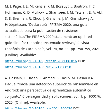
M. J. Page, J. E. McKenzie, P. M. Bossuyt, I. Boutron, T. C.
Hoffmann, C. D. Mulrow, L. Shamseer, J. M. Tetzlaff, E. A. Akl,
S. E. Brennan, R. Chou, J. Glanville, J. M. Grimshaw y A.
Hróbjartsson, “Declaración PRISMA 2020: una guía
actualizada para la publicación de revisiones
sistemáticasThe PRISMA 2020 statement: an updated
guideline for reporting systematic reviews,” Revista
Española de Cardiología, vol. 74, no. 11, pp. 790-799, 2021.
[Online]. Available:
https://doi.org/10.1016/j.recesp.2021.06.016
DOI:
https://doi.org/10.1016/j.rec.2021.07.010
A. Hossain, T. Hasan, F. Ahmed, S. Hasib, M. Hasan y A.
Haque, “Hacia una detección superior de ransomware en
Android: una perspectiva de aprendizaje automático
conjunto,” Ciberseguridad y aplicaciones, vol. 1, p. 100076,
2025. [Online]. Available:
https://doi.org/10.1016/j.csa.2024.100076
DOI: