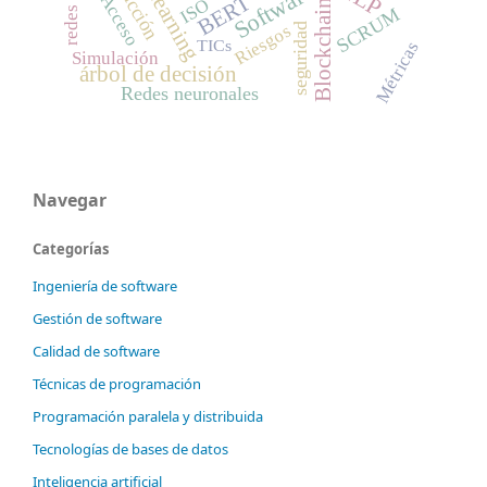
predicción
Software
BERT
Acceso
ISO
Blockchain
SCRUM
seguridad
Riesgos
TICs
Métricas
Simulación
árbol de decisión
Redes neuronales
Navegar
Categorías
Ingeniería de software
Gestión de software
Calidad de software
Técnicas de programación
Programación paralela y distribuida
Tecnologías de bases de datos
Inteligencia artificial