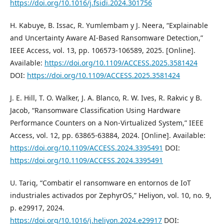
https://doi.org/10.1016/j.fsidi.2024.301756
H. Kabuye, B. Issac, R. Yumlembam y J. Neera, “Explainable
and Uncertainty Aware AI-Based Ransomware Detection,”
IEEE Access, vol. 13, pp. 106573-106589, 2025. [Online].
Available:
https://doi.org/10.1109/ACCESS.2025.3581424
DOI:
https://doi.org/10.1109/ACCESS.2025.3581424
J. E. Hill, T. O. Walker, J. A. Blanco, R. W. Ives, R. Rakvic y B.
Jacob, “Ransomware Classification Using Hardware
Performance Counters on a Non-Virtualized System,” IEEE
Access, vol. 12, pp. 63865-63884, 2024. [Online]. Available:
https://doi.org/10.1109/ACCESS.2024.3395491
DOI:
https://doi.org/10.1109/ACCESS.2024.3395491
U. Tariq, “Combatir el ransomware en entornos de IoT
industriales activados por ZephyrOS,” Heliyon, vol. 10, no. 9,
p. e29917, 2024.
https://doi.org/10.1016/j.heliyon.2024.e29917
DOI: