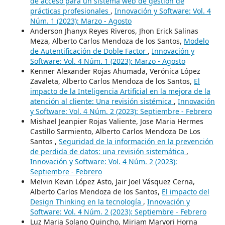
de acceso para un sistema web de gestión de
prácticas profesionales
,
Innovación y Software: Vol. 4
Núm. 1 (2023): Marzo - Agosto
Anderson Jhanyx Reyes Riveros, Jhon Erick Salinas
Meza, Alberto Carlos Mendoza de los Santos,
Modelo
de Autentificación de Doble Factor
,
Innovación y
Software: Vol. 4 Núm. 1 (2023): Marzo - Agosto
Kenner Alexander Rojas Ahumada, Verónica López
Zavaleta, Alberto Carlos Mendoza de los Santos,
El
impacto de la Inteligencia Artificial en la mejora de la
atención al cliente: Una revisión sistémica
,
Innovación
y Software: Vol. 4 Núm. 2 (2023): Septiembre - Febrero
Mishael Jeanpier Rojas Valiente, Jose Maria Hermes
Castillo Sarmiento, Alberto Carlos Mendoza De Los
Santos ,
Seguridad de la información en la prevención
de perdida de datos: una revisión sistemática
,
Innovación y Software: Vol. 4 Núm. 2 (2023):
Septiembre - Febrero
Melvin Kevin López Asto, Jair Joel Vásquez Cerna,
Alberto Carlos Mendoza de los Santos,
El impacto del
Design Thinking en la tecnología
,
Innovación y
Software: Vol. 4 Núm. 2 (2023): Septiembre - Febrero
Luz Maria Solano Quincho, Miriam Maryori Horna