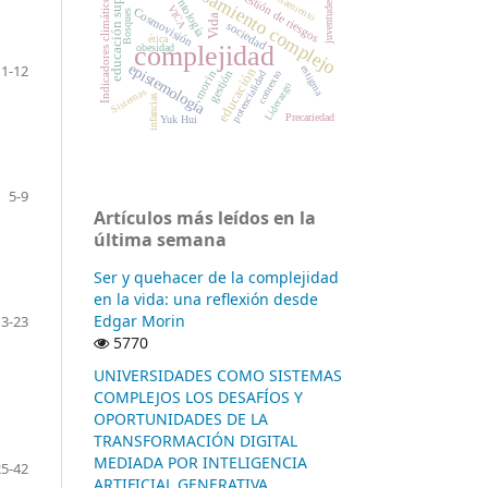
educación superior
pensamiento complejo
pensamiento
Gestión de riesgos
ontología
Indicadores climáticos
juventudes
VICA
Cosmovisión
Bosques
Vida
sociedad
ética
complejidad
obesidad
epistemología
11-12
estigma
educación
gestión
contexto
morin
potencialidad
Liderazgo
Sistemas
infancias
Precariedad
Yuk Hui
5-9
Artículos más leídos en la
última semana
Ser y quehacer de la complejidad
en la vida: una reflexión desde
Edgar Morin
13-23
5770
UNIVERSIDADES COMO SISTEMAS
COMPLEJOS LOS DESAFÍOS Y
OPORTUNIDADES DE LA
TRANSFORMACIÓN DIGITAL
MEDIADA POR INTELIGENCIA
25-42
ARTIFICIAL GENERATIVA